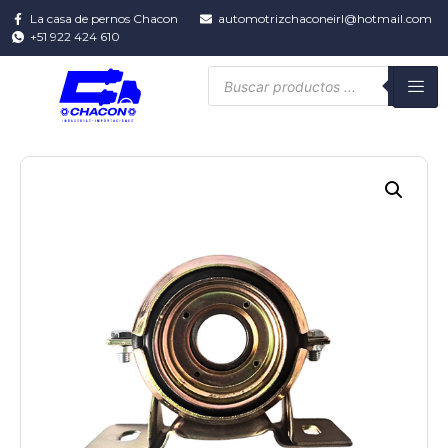
La casa de pernos Chacon
automotrizchaconeirl@hotmail.com
+51 922 424 610