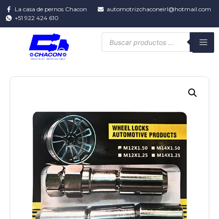
La casa de pernos Chacon
automotrizchaconeirl@hotmail.com
+51 922 424 610