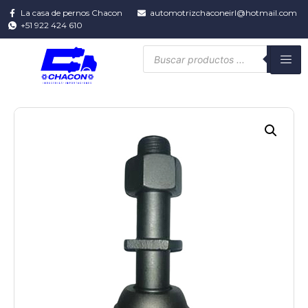
La casa de pernos Chacon
automotrizchaconeirl@hotmail.com
+51 922 424 610